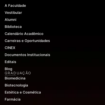
o
e
r
A Faculdade
k
a
-
m
Vestibular
f
Alumni
Biblioteca
Calendário Acadêmico
Carreiras e Oportunidades
CINEX
Documentos Institucionais
Editais
Blog
GRADUAÇÃO
Biomedicina
Biotecnologia
Estética e Cosmética
Farmácia