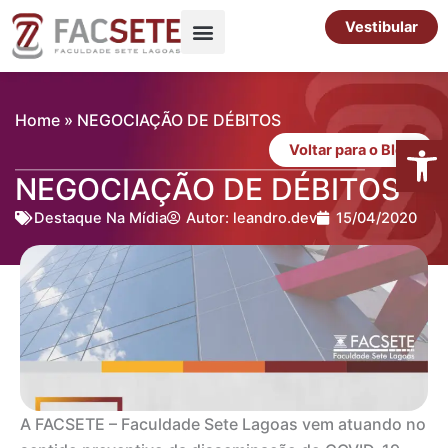
Ir
Vestibular
para
o
Pós-Graduação
Cursos Livres
conteúdo
Home
»
NEGOCIAÇÃO DE DÉBITOS
Abrir 
Voltar para o Blog
NEGOCIAÇÃO DE DÉBITOS
Destaque Na Mídia
Autor:
leandro.dev
15/04/2020
A FACSETE – Faculdade Sete Lagoas vem atuando no