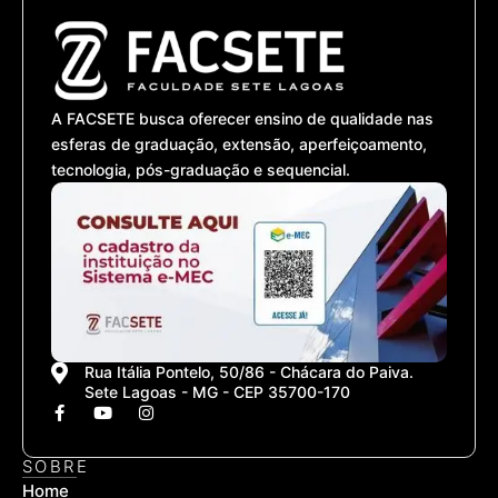
A FACSETE busca oferecer ensino de qualidade nas
esferas de graduação, extensão, aperfeiçoamento,
tecnologia, pós-graduação e sequencial.
Rua Itália Pontelo, 50/86 - Chácara do Paiva.
Sete Lagoas - MG - CEP 35700-170
F
Y
I
a
o
n
c
u
s
e
t
t
SOBRE
b
u
a
Home
o
b
g