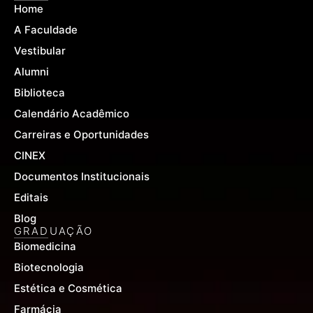
Home
o
b
g
o
e
r
A Faculdade
k
a
-
m
Vestibular
f
Alumni
Biblioteca
Calendário Acadêmico
Carreiras e Oportunidades
CINEX
Documentos Institucionais
Editais
Blog
GRADUAÇÃO
Biomedicina
Biotecnologia
Estética e Cosmética
Farmácia