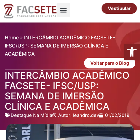
Ir
Vestibular
para
o
Pós-Graduação
Cursos Livres
conteúdo
Home
»
INTERCÂMBIO ACADÊMICO FACSETE-
Abrir 
IFSC/USP: SEMANA DE IMERSÃO CLÍNICA E
ACADÊMICA
Voltar para o Blog
INTERCÂMBIO ACADÊMICO
FACSETE- IFSC/USP:
SEMANA DE IMERSÃO
CLÍNICA E ACADÊMICA
Destaque Na Mídia
Autor:
leandro.dev
01/02/2019