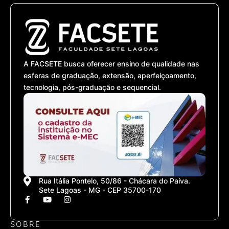
A FACSETE busca oferecer ensino de qualidade nas
esferas de graduação, extensão, aperfeiçoamento,
tecnologia, pós-graduação e sequencial.
Rua Itália Pontelo, 50/86 - Chácara do Paiva.
Sete Lagoas - MG - CEP 35700-170
F
Y
I
a
o
n
c
u
s
e
t
t
SOBRE
b
u
a