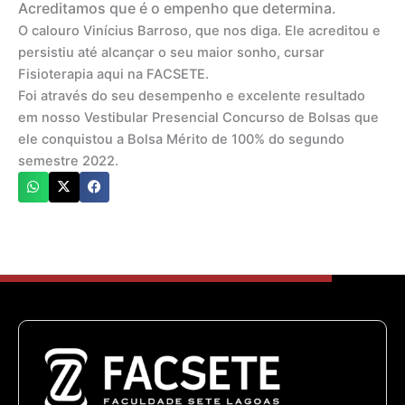
Acreditamos que é o empenho que determina.
O calouro Vinícius Barroso, que nos diga. Ele acreditou e
persistiu até alcançar o seu maior sonho, cursar
Fisioterapia aqui na FACSETE.
Foi através do seu desempenho e excelente resultado
em nosso Vestibular Presencial Concurso de Bolsas que
ele conquistou a Bolsa Mérito de 100% do segundo
semestre 2022.