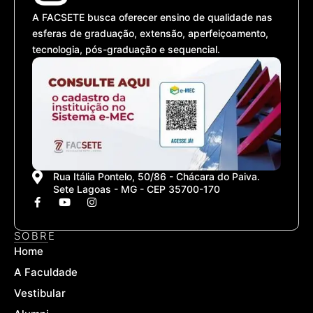
A FACSETE busca oferecer ensino de qualidade nas
esferas de graduação, extensão, aperfeiçoamento,
tecnologia, pós-graduação e sequencial.
Rua Itália Pontelo, 50/86 - Chácara do Paiva.
Sete Lagoas - MG - CEP 35700-170
F
Y
I
a
o
n
c
u
s
e
t
t
SOBRE
b
u
a
Home
o
b
g
o
e
r
A Faculdade
k
a
-
m
Vestibular
f