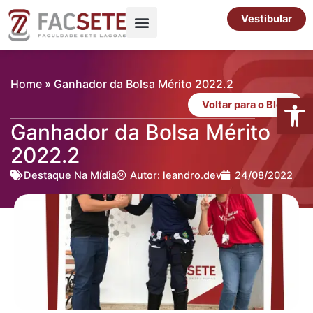
Ir
Vestibular
para
o
Pós-Graduação
Cursos Livres
conteúdo
Home
»
Ganhador da Bolsa Mérito 2022.2
Abrir 
Voltar para o Blog
Ganhador da Bolsa Mérito
2022.2
Destaque Na Mídia
Autor:
leandro.dev
24/08/2022