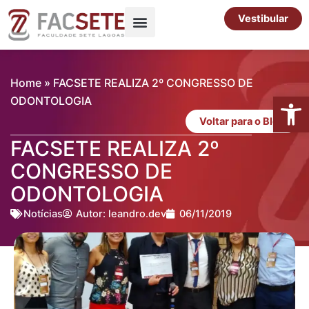
Ir
Vestibular
para
o
Pós-Graduação
Cursos Livres
conteúdo
Home
»
FACSETE REALIZA 2º CONGRESSO DE
Abrir 
ODONTOLOGIA
Voltar para o Blog
FACSETE REALIZA 2º
CONGRESSO DE
ODONTOLOGIA
Notícias
Autor:
leandro.dev
06/11/2019