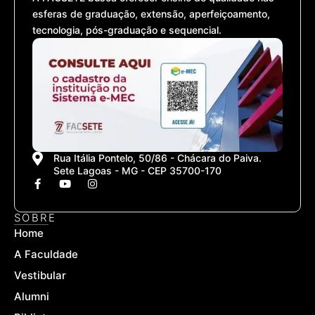
esferas de graduação, extensão, aperfeiçoamento,
tecnologia, pós-graduação e sequencial.
Rua Itália Pontelo, 50/86 - Chácara do Paiva.
Sete Lagoas - MG - CEP 35700-170
F
Y
I
a
o
n
c
u
s
e
t
t
SOBRE
b
u
a
Home
o
b
g
o
e
r
A Faculdade
k
a
-
m
Vestibular
f
Alumni