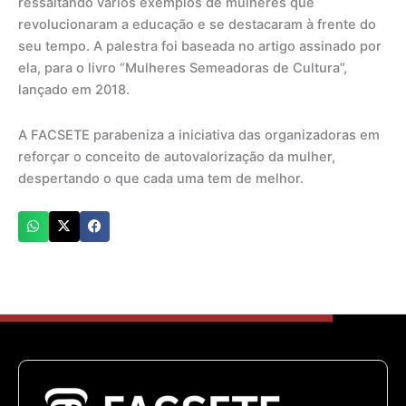
ressaltando vários exemplos de mulheres que
revolucionaram a educação e se destacaram à frente do
seu tempo. A palestra foi baseada no artigo assinado por
ela, para o livro “Mulheres Semeadoras de Cultura”,
lançado em 2018.
A FACSETE parabeniza a iniciativa das organizadoras em
reforçar o conceito de autovalorização da mulher,
despertando o que cada uma tem de melhor.