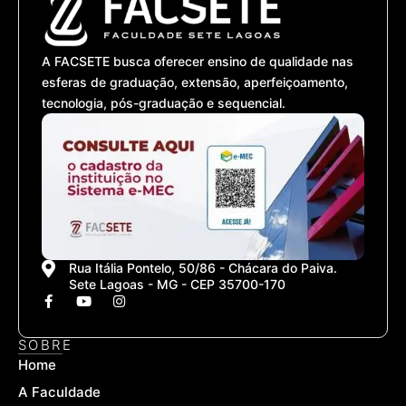
A FACSETE busca oferecer ensino de qualidade nas
esferas de graduação, extensão, aperfeiçoamento,
tecnologia, pós-graduação e sequencial.
Rua Itália Pontelo, 50/86 - Chácara do Paiva.
Sete Lagoas - MG - CEP 35700-170
F
Y
I
a
o
n
c
u
s
e
t
t
SOBRE
b
u
a
Home
o
b
g
o
e
r
A Faculdade
k
a