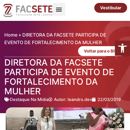
Ir
Vestibular
para
o
Pós-Graduação
Cursos Livres
conteúdo
Home
»
DIRETORA DA FACSETE PARTICIPA DE
Abrir 
EVENTO DE FORTALECIMENTO DA MULHER
Voltar para o Blog
DIRETORA DA FACSETE
PARTICIPA DE EVENTO DE
FORTALECIMENTO DA
MULHER
Destaque Na Mídia
Autor:
leandro.dev
22/03/2019