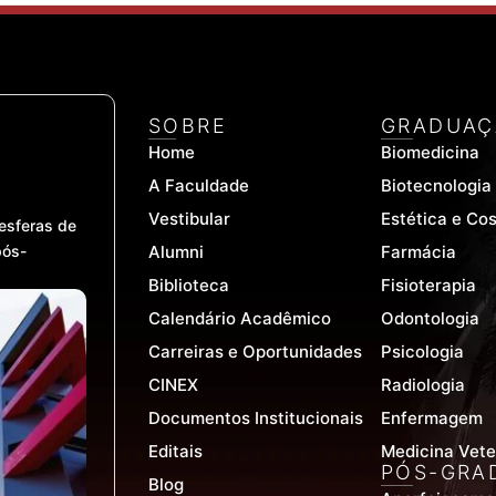
SOBRE
GRADUAÇ
Home
Biomedicina
A Faculdade
Biotecnologia
Vestibular
Estética e Co
esferas de
pós-
Alumni
Farmácia
Biblioteca
Fisioterapia
Calendário Acadêmico
Odontologia
Carreiras e Oportunidades
Psicologia
CINEX
Radiologia
Documentos Institucionais
Enfermagem
Editais
Medicina Vete
PÓS-GRA
Blog