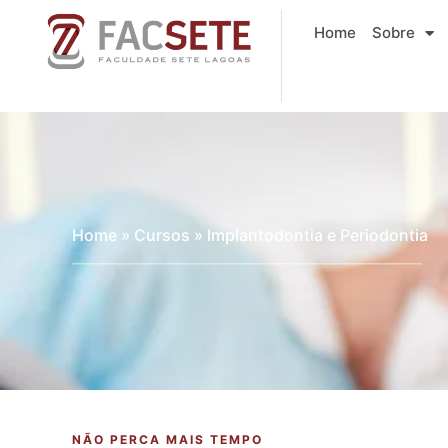
Ir
Home
Sobre
para
o
conteúdo
Home
»
Cursos
»
Implantodontia e Periodontia
NÃO PERCA MAIS TEMPO