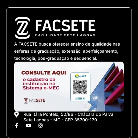
A FACSETE busca oferecer ensino de qualidade nas
esferas de graduação, extensão, aperfeiçoamento,
tecnologia, pós-graduação e sequencial.
Rua Itália Pontelo, 50/86 - Chácara do Paiva.
Sete Lagoas - MG - CEP 35700-170
F
Y
I
a
o
n
c
u
s