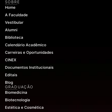
e
t
t
SOBRE
b
u
a
Home
o
b
g
o
e
r
A Faculdade
k
a
-
m
Vestibular
f
Alumni
Biblioteca
Calendário Acadêmico
Carreiras e Oportunidades
CINEX
Documentos Institucionais
Editais
Blog
GRADUAÇÃO
Biomedicina
Biotecnologia
Estética e Cosmética