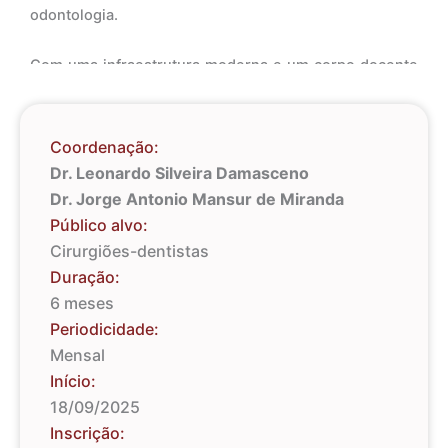
odontologia.
Com uma infraestrutura moderna e um corpo docente
altamente qualificado, a FACSETE proporciona um
ambiente de aprendizado diferenciado. Os alunos têm
acesso a laboratórios equipados e atendimentos
Coordenação:
clínicos supervisionados, permitindo o
Dr. Leonardo Silveira Damasceno
desenvolvimento de competências essenciais para o
Dr. Jorge Antonio Mansur de Miranda
mercado odontológico.
Público alvo:
Cirurgiões-dentistas
Duração:
6 meses
Periodicidade:
Mensal
Início:
18/09/2025
Inscrição: