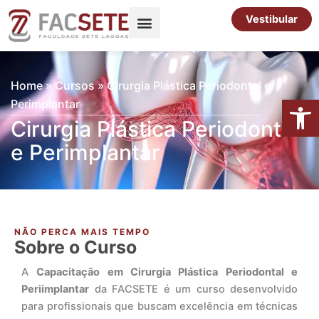
Ir
Vestibular
para
o
Pós-Graduação
Cursos Livres
conteúdo
Home
»
Cursos
»
Cirurgia Plástica Periodontal e
Abrir 
Perimplantar
Cirurgia Plástica Periodontal
e Perimplantar
NÃO PERCA MAIS TEMPO
Sobre o Curso
A
Capacitação em Cirurgia Plástica Periodontal e
Periimplantar
da FACSETE é um curso desenvolvido
para profissionais que buscam excelência em técnicas