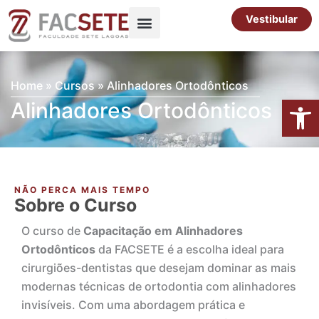
Ir
Vestibular
para
o
Pós-Graduação
Cursos Livres
conteúdo
Home
»
Cursos
»
Alinhadores Ortodônticos
Abrir 
Alinhadores Ortodônticos
NÃO PERCA MAIS TEMPO
Sobre o Curso
O curso de
Capacitação em Alinhadores
Ortodônticos
da FACSETE é a escolha ideal para
cirurgiões-dentistas que desejam dominar as mais
modernas técnicas de ortodontia com alinhadores
invisíveis. Com uma abordagem prática e