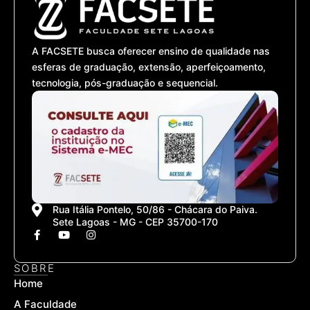
A FACSETE busca oferecer ensino de qualidade nas
esferas de graduação, extensão, aperfeiçoamento,
tecnologia, pós-graduação e sequencial.
Rua Itália Pontelo, 50/86 - Chácara do Paiva.
Sete Lagoas - MG - CEP 35700-170
F
Y
I
a
o
n
c
u
s
e
t
t
SOBRE
b
u
a
Home
o
b
g
o
e
r
A Faculdade
k
a