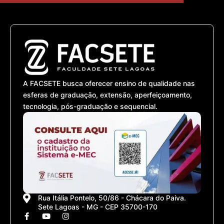
A FACSETE busca oferecer ensino de qualidade nas
esferas de graduação, extensão, aperfeiçoamento,
tecnologia, pós-graduação e sequencial.
Rua Itália Pontelo, 50/86 - Chácara do Paiva.
Sete Lagoas - MG - CEP 35700-170
F
Y
I
a
o
n