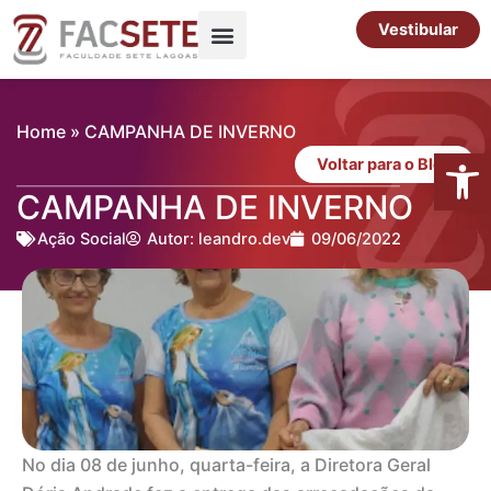
Ir
Vestibular
para
o
Pós-Graduação
Cursos Livres
conteúdo
Home
»
CAMPANHA DE INVERNO
Abrir 
Voltar para o Blog
CAMPANHA DE INVERNO
Ação Social
Autor:
leandro.dev
09/06/2022
No dia 08 de junho, quarta-feira, a Diretora Geral