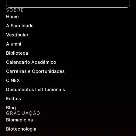
c
u
s
e
t
t
SOBRE
b
u
a
Home
o
b
g
o
e
r
A Faculdade
k
a
-
m
Vestibular
f
Alumni
Biblioteca
Calendário Acadêmico
Carreiras e Oportunidades
CINEX
Documentos Institucionais
Editais
Blog
GRADUAÇÃO
Biomedicina
Biotecnologia