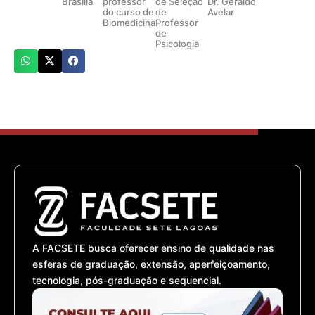
Brasília
professor
de Seleção
Dr. Geraldo
do curso de
de
Avelar
Biomedicina
Professor
de
Psicologia
A FACSETE busca oferecer ensino de qualidade nas
esferas de graduação, extensão, aperfeiçoamento,
tecnologia, pós-graduação e sequencial.