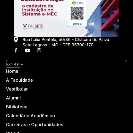
Rua Itália Pontelo, 50/86 - Chácara do Paiva.
Sete Lagoas - MG - CEP 35700-170
F
Y
I
a
o
n
c
u
s
e
t
t
SOBRE
b
u
a
Home
o
b
g
o
e
r
A Faculdade
k
a
-
m
Vestibular
f
Alumni
Biblioteca
Calendário Acadêmico
Carreiras e Oportunidades