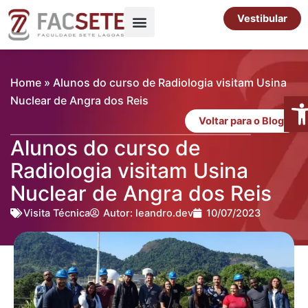
Ir
Vestibular
para
o
Pós-Graduação
Cursos Livres
conteúdo
Home
»
Alunos do curso de Radiologia visitam Usina
Abr
Nuclear de Angra dos Reis
Voltar para o Blog
Alunos do curso de
Radiologia visitam Usina
Nuclear de Angra dos Reis
Visita Técnica
Autor:
leandro.dev
10/07/2023