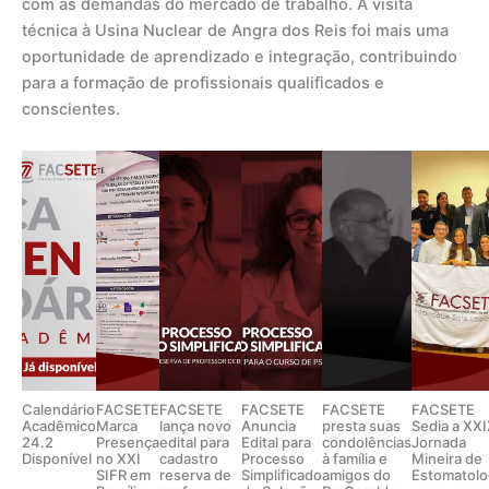
com as demandas do mercado de trabalho. A visita
técnica à Usina Nuclear de Angra dos Reis foi mais uma
oportunidade de aprendizado e integração, contribuindo
para a formação de profissionais qualificados e
conscientes.
Calendário
FACSETE
FACSETE
FACSETE
FACSETE
FACSETE
Acadêmico
Marca
lança novo
Anuncia
presta suas
Sedia a XX
24.2
Presença
edital para
Edital para
condolências
Jornada
Disponível
no XXI
cadastro
Processo
à família e
Mineira de
SIFR em
reserva de
Simplificado
amigos do
Estomatolo