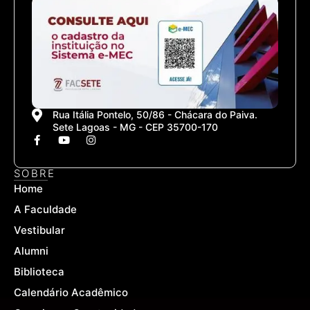
Rua Itália Pontelo, 50/86 - Chácara do Paiva.
Sete Lagoas - MG - CEP 35700-170
F
Y
I
a
o
n
c
u
s
e
t
t
SOBRE
b
u
a
Home
o
b
g
o
e
r
A Faculdade
k
a
-
m
Vestibular
f
Alumni
Biblioteca
Calendário Acadêmico