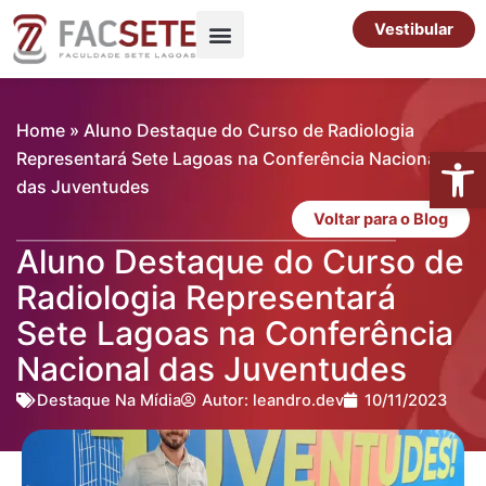
Ir
Vestibular
para
o
Pós-Graduação
Cursos Livres
conteúdo
Home
»
Aluno Destaque do Curso de Radiologia
Abrir 
Representará Sete Lagoas na Conferência Nacional
das Juventudes
Voltar para o Blog
Aluno Destaque do Curso de
Radiologia Representará
Sete Lagoas na Conferência
Nacional das Juventudes
Destaque Na Mídia
Autor:
leandro.dev
10/11/2023